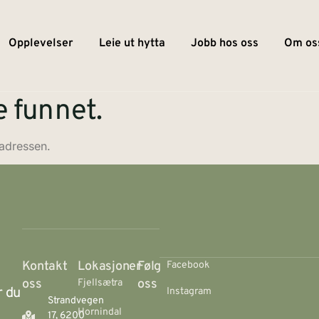
Opplevelser
Leie ut hytta
Jobb hos oss
Om os
e funnet.
 adressen.
Kontakt
Lokasjoner
Følg
Facebook
oss
oss
Fjellsætra
r du
Instagram
Strandvegen
Hornindal
17, 6200