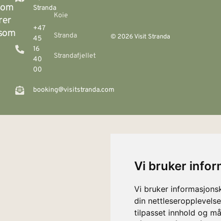
 som
Stranda
Koie
rer
+47
 som
Stranda
© 2026 Visit Stranda
45
16
Strandafjellet
40
00
booking@visitstranda.com
Vi bruker info
Vi bruker informasjons
din nettleseropplevelse
tilpasset innhold og må