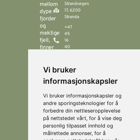
mellom
Strandvegen
17, 6200
dype
Stranda
fjorder
og
+47
mektige
45
fjell,
16
finner
40
00
du
Stranda
booking@visitstranda.com
Vi bruker
- en
helårsdestinasjon
informasjonskapsler
© 2026
Personvern
som
Visit
Levert av
byr
Lokasjoner
Stranda
Horn Media
Vi bruker informasjonskapsler og
på
Fjellsætra
andre sporingsteknologier for å
flotte
Hornindal
forbedre din nettleseropplevelse
fjellturer
på nettstedet vårt, for å vise deg
om
Koie
personlig tilpasset innhold og
sommeren,
Stranda
målrettede annonser, for å
og